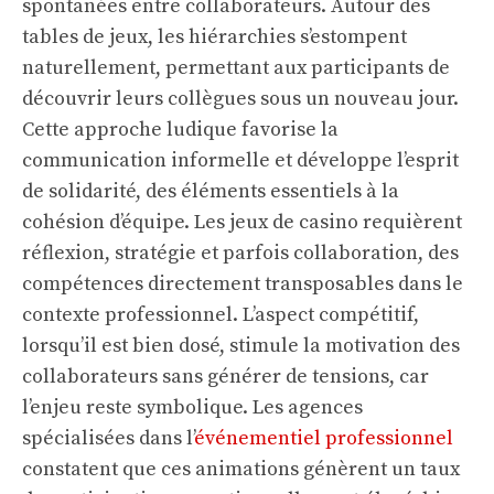
spontanées entre collaborateurs. Autour des
tables de jeux, les hiérarchies s’estompent
naturellement, permettant aux participants de
découvrir leurs collègues sous un nouveau jour.
Cette approche ludique favorise la
communication informelle et développe l’esprit
de solidarité, des éléments essentiels à la
cohésion d’équipe. Les jeux de casino requièrent
réflexion, stratégie et parfois collaboration, des
compétences directement transposables dans le
contexte professionnel. L’aspect compétitif,
lorsqu’il est bien dosé, stimule la motivation des
collaborateurs sans générer de tensions, car
l’enjeu reste symbolique. Les agences
spécialisées dans l’
événementiel professionnel
constatent que ces animations génèrent un taux