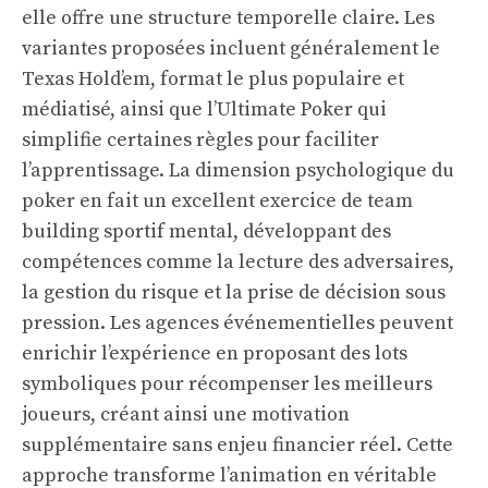
elle offre une structure temporelle claire. Les
variantes proposées incluent généralement le
Texas Hold’em, format le plus populaire et
médiatisé, ainsi que l’Ultimate Poker qui
simplifie certaines règles pour faciliter
l’apprentissage. La dimension psychologique du
poker en fait un excellent exercice de team
building sportif mental, développant des
compétences comme la lecture des adversaires,
la gestion du risque et la prise de décision sous
pression. Les agences événementielles peuvent
enrichir l’expérience en proposant des lots
symboliques pour récompenser les meilleurs
joueurs, créant ainsi une motivation
supplémentaire sans enjeu financier réel. Cette
approche transforme l’animation en véritable