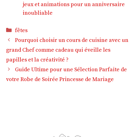
jeux et animations pour un anniversaire
inoubliable
Catégories
fêtes
Pourquoi choisir un cours de cuisine avec un
grand Chef comme cadeau qui éveille les
papilles et la créativité ?
Guide Ultime pour une Sélection Parfaite de
votre Robe de Soirée Princesse de Mariage