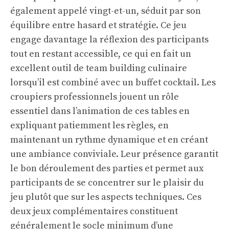
également appelé vingt-et-un, séduit par son
équilibre entre hasard et stratégie. Ce jeu
engage davantage la réflexion des participants
tout en restant accessible, ce qui en fait un
excellent outil de team building culinaire
lorsqu’il est combiné avec un buffet cocktail. Les
croupiers professionnels jouent un rôle
essentiel dans l’animation de ces tables en
expliquant patiemment les règles, en
maintenant un rythme dynamique et en créant
une ambiance conviviale. Leur présence garantit
le bon déroulement des parties et permet aux
participants de se concentrer sur le plaisir du
jeu plutôt que sur les aspects techniques. Ces
deux jeux complémentaires constituent
généralement le socle minimum d’une