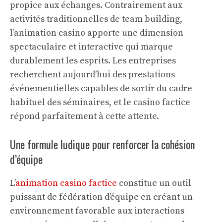
propice aux échanges. Contrairement aux
activités traditionnelles de team building,
l’animation casino apporte une dimension
spectaculaire et interactive qui marque
durablement les esprits. Les entreprises
recherchent aujourd’hui des prestations
événementielles capables de sortir du cadre
habituel des séminaires, et le casino factice
répond parfaitement à cette attente.
Une formule ludique pour renforcer la cohésion
d’équipe
L’
animation casino factice
constitue un outil
puissant de fédération d’équipe en créant un
environnement favorable aux interactions