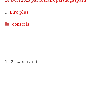
18 avril 2023
par
lesfairepartdegaspard
…
Lire plus
Catégories
conseils
Page
Page
1
2
→
suivant