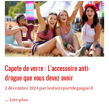
Capote de verre : L’accessoire anti-
drogue que vous devez avoir
2 décembre 2024
par
lesfairepartdegaspard
…
Lire plus