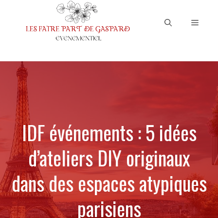
Aller
au
Menu
contenu
IDF événements : 5 idées
d’ateliers DIY originaux
dans des espaces atypiques
parisiens